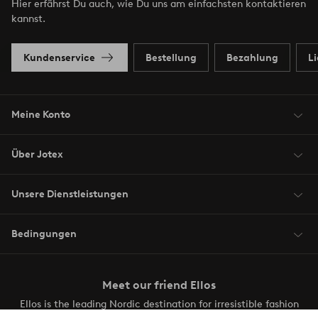
Hier erfährst Du auch, wie Du uns am einfachsten kontaktieren
kannst.
Kundenservice
Bestellung
Bezahlung
L
Meine Konto
Über Jotex
Unsere Dienstleistungen
Bedingungen
Meet our friend Ellos
Ellos is the leading Nordic destination for irresistible fashion