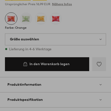
Ursprünglicher Preis
16,99 EUR
Nähere Infos
Farbe: Orange
Größe auswählen
1 Größen vorrätig
Lieferung in 4-6 Werktage
80X80
In den Warenkorb legen
In den
Warenkorb
legen
Zu
Favoriten
hinzufüg
Produktinformation
Produktspezifikation