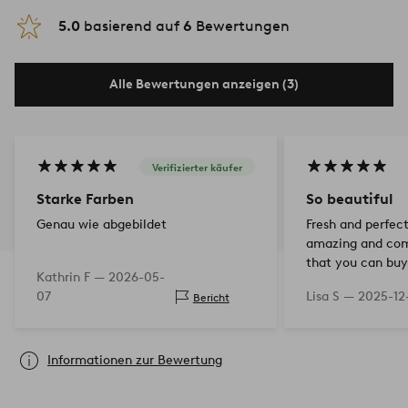
5.0
basierend auf
6
Bewertungen
Alle Bewertungen anzeigen (3)
Verifizierter käufer
Starke Farben
So beautiful
Genau wie abgebildet
Fresh and perfect
amazing and comf
that you can buy
Kathrin F —
2026-05-
cases from Jotex
07
Lisa S —
2025-12
Bericht
massive German 
Informationen zur Bewertung