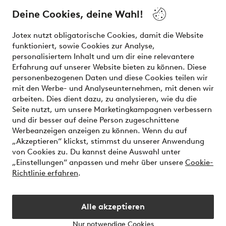
and beauty. Discover a vast, modern selection of items and
the latest trends, curated to make finding your next look
Deine Cookies, deine Wahl!
effortless. It’s all here.
Jotex nutzt obligatorische Cookies, damit die Website
Visit Ellos
funktioniert, sowie Cookies zur Analyse,
personalisiertem Inhalt und um dir eine relevantere
Erfahrung auf unserer Website bieten zu können. Diese
personenbezogenen Daten und diese Cookies teilen wir
mit den Werbe- und Analyseunternehmen, mit denen wir
Sichere Zahlungen - Jetzt bezahlen oder aufteilen
arbeiten. Dies dient dazu, zu analysieren, wie du die
Seite nutzt, um unsere Marketingkampagnen verbessern
Möchtest du mehr über
unsere
und dir besser auf deine Person zugeschnittene
Zahlungsmöglichkeiten
erfahren?
Werbeanzeigen anzeigen zu können. Wenn du auf
„Akzeptieren“ klickst, stimmst du unserer Anwendung
von Cookies zu. Du kannst deine Auswahl unter
„Einstellungen“ anpassen und mehr über unsere
Cookie-
Richtlinie erfahren
.
Deutschland - Land auswählen
Alle akzeptieren
Instagram
Facebook
Nur notwendige Cookies