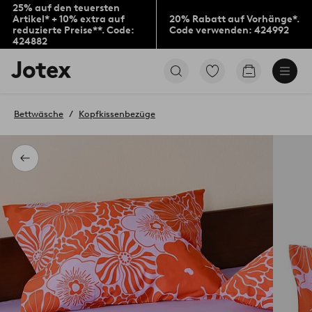
25% auf den teuersten
Artikel* + 10% extra auf
20% Rabatt auf Vorhänge*.
reduzierte Preise**. Code:
Code verwenden: 424992
424882
Jotex-
Zu
Zum
Logo
den
Warenkorb
–
als
zur
Favoriten
Bettwäsche
Kopfkissenbezüge
Startseite
markierten
wechseln
Produkten
gehen
Zurück