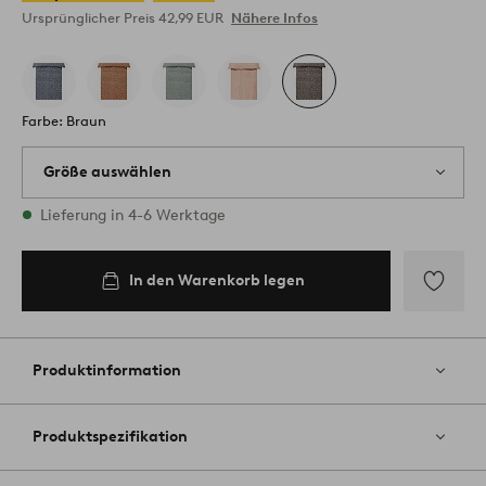
Ursprünglicher Preis
42,99 EUR
Nähere Infos
Farbe: Braun
Größe auswählen
1 Größen vorrätig
Lieferung in 4-6 Werktage
In den Warenkorb legen
Zu
Favoriten
hinzufüg
Produktinformation
Produktspezifikation