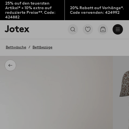
25% auf den teuersten
Artikel* + 10% extra auf
20% Rabatt auf Vorhänge*.
reduzierte Preise**. Code:
Code verwenden: 424992
424882
Jotex-
Zu
Zum
Logo
den
Warenkorb
–
als
zur
Favoriten
Bettwäsche
Bettbezüge
Startseite
markierten
wechseln
Produkten
gehen
Zurück