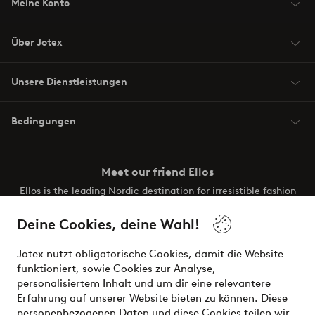
Meine Konto
Über Jotex
Unsere Dienstleistungen
Bedingungen
Meet our friend Ellos
Ellos is the leading Nordic destination for irresistible fashion
and beauty. Discover a vast, modern selection of items and
the latest trends, curated to make finding your next look
Deine Cookies, deine Wahl!
effortless. It’s all here.
Jotex nutzt obligatorische Cookies, damit die Website
Visit Ellos
funktioniert, sowie Cookies zur Analyse,
personalisiertem Inhalt und um dir eine relevantere
Erfahrung auf unserer Website bieten zu können. Diese
personenbezogenen Daten und diese Cookies teilen wir