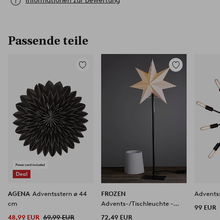
Informationen zur Bewertung
Passende teile
Zu
Zu
Favoriten
Favoriten
hinzufügen
hinzufügen
Deal
AGENA
Adventsstern ø 44
FROZEN
Advents
cm
Advents-/Tischleuchte -
99 EUR
hoch
48,99 EUR
69,99 EUR
72,49 EUR