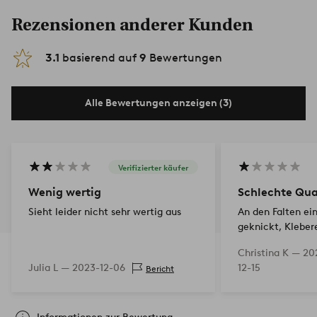
Rezensionen anderer Kunden
3.1
basierend auf
9
Bewertungen
Alle Bewertungen anzeigen (3)
Verifizierter käufer
Wenig wertig
Schlechte Qua
Sieht leider nicht sehr wertig aus
An den Falten ei
geknickt, Kleber
die beim Öffnen 
Christina K —
20
reißen…. Vielleic
Julia L —
2023-12-06
12-15
Bericht
Montagsprodukti