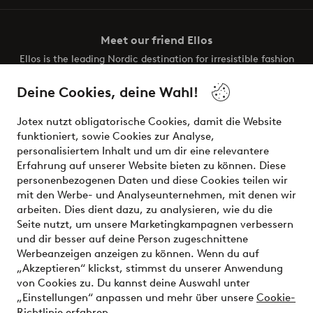
Meet our friend Ellos
Ellos is the leading Nordic destination for irresistible fashion
and beauty. Discover a vast, modern selection of items and
the latest trends, curated to make finding your next look
Deine Cookies, deine Wahl!
effortless. It’s all here.
Jotex nutzt obligatorische Cookies, damit die Website
Visit Ellos
funktioniert, sowie Cookies zur Analyse,
personalisiertem Inhalt und um dir eine relevantere
Erfahrung auf unserer Website bieten zu können. Diese
personenbezogenen Daten und diese Cookies teilen wir
mit den Werbe- und Analyseunternehmen, mit denen wir
Sichere Zahlungen - Jetzt bezahlen oder aufteilen
arbeiten. Dies dient dazu, zu analysieren, wie du die
Seite nutzt, um unsere Marketingkampagnen verbessern
Möchtest du mehr über
unsere
und dir besser auf deine Person zugeschnittene
Zahlungsmöglichkeiten
erfahren?
Werbeanzeigen anzeigen zu können. Wenn du auf
„Akzeptieren“ klickst, stimmst du unserer Anwendung
von Cookies zu. Du kannst deine Auswahl unter
„Einstellungen“ anpassen und mehr über unsere
Cookie-
Richtlinie erfahren
.