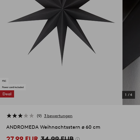
Deal
1
/
4
9
3 bewertungen
ANDROMEDA Weihnachtsstern ø 60 cm
27,99 EUR
34,99 EUR