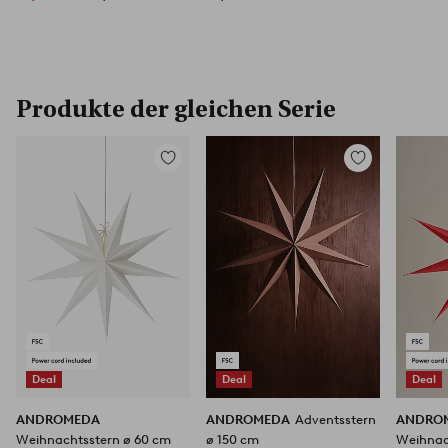
Produkte der gleichen Serie
Zu
Zu
Favoriten
Favoriten
hinzufügen
hinzufügen
Deal
Deal
Deal
ANDROMEDA
ANDROMEDA
Adventsstern
ANDRO
Weihnachtsstern ø 60 cm
ø 150 cm
Weihnac