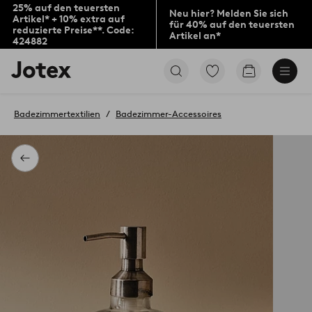
25% auf den teuersten
Neu hier? Melden Sie sich
Artikel* + 10% extra auf
für 40% auf den teuersten
reduzierte Preise**. Code:
Artikel an*
424882
Jotex-
Zu
Zum
Logo
den
Warenkorb
–
als
zur
Favoriten
Badezimmertextilien
Badezimmer-Accessoires
Startseite
markierten
wechseln
Produkten
gehen
Zurück