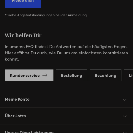
Melde dich
* Siehe Angebotsbedingungen bei der Anmeldung
Wir helfen Dir
In unseren FAQ findest Du Antworten auf die häufigsten Fragen.
Hier erfährst Du auch, wie Du uns am einfachsten kontaktieren
kannst.
Kundenservice
Bestellung
Bezahlung
L
Meine Konto
Über Jotex
Unsere Dienstleistungen