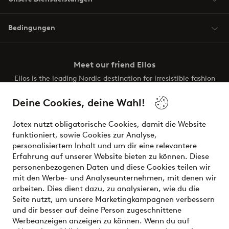
Bedingungen
Meet our friend Ellos
Ellos is the leading Nordic destination for irresistible fashion
and beauty. Discover a vast, modern selection of items and
the latest trends, curated to make finding your next look
Deine Cookies, deine Wahl!
effortless. It’s all here.
Jotex nutzt obligatorische Cookies, damit die Website
Visit Ellos
funktioniert, sowie Cookies zur Analyse,
personalisiertem Inhalt und um dir eine relevantere
Erfahrung auf unserer Website bieten zu können. Diese
personenbezogenen Daten und diese Cookies teilen wir
mit den Werbe- und Analyseunternehmen, mit denen wir
Sichere Zahlungen - Jetzt bezahlen oder aufteilen
arbeiten. Dies dient dazu, zu analysieren, wie du die
Seite nutzt, um unsere Marketingkampagnen verbessern
Möchtest du mehr über
unsere
und dir besser auf deine Person zugeschnittene
Zahlungsmöglichkeiten
erfahren?
Werbeanzeigen anzeigen zu können. Wenn du auf