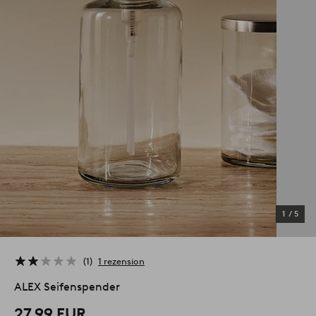
1
/
5
1
1 rezension
ALEX Seifenspender
27,99 EUR