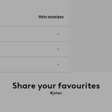
an den Seiten sorgen für eine gute
unter dem Bett zirkulieren kann. Auf
Wahl legen. Matratze separat
Mehr anzeigen
e Montageanleitung.
Material:
 Matratzengröße: Breite 180 cm,
rtikelnummer: 1712590-01-0
Share your favourites
#jotex