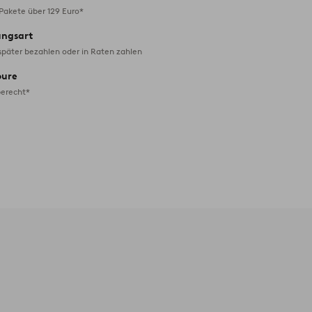
 Pakete über 129 Euro*
ungsart
später bezahlen oder in Raten zahlen
oure
erecht*