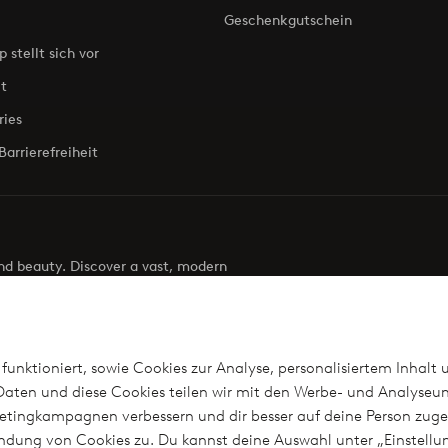
Geschenkgutschein
p stellt sich vor
t
ries
Barrierefreiheit
 and beauty. Discover a vast, modern
g your next look effortless. It’s all here.
Visit Ellos
funktioniert, sowie Cookies zur Analyse, personalisiertem Inhalt 
aten und diese Cookies teilen wir mit den Werbe- und Analyseun
arketingkampagnen verbessern und dir besser auf deine Person z
len
wendung von Cookies zu. Du kannst deine Auswahl unter „Einstel