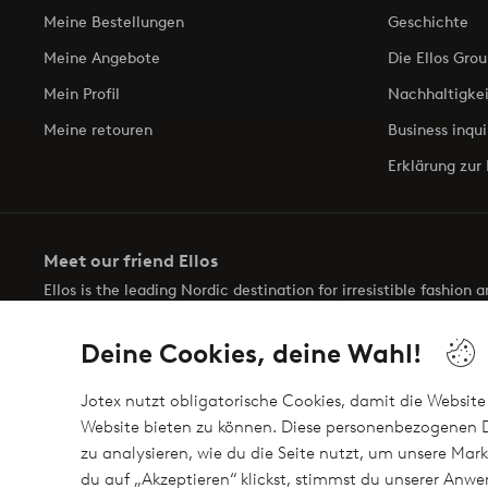
Meine Bestellungen
Geschichte
Meine Angebote
Die Ellos Grou
Mein Profil
Nachhaltigkei
Meine retouren
Business inqui
Erklärung zur 
Meet our friend Ellos
Ellos is the leading Nordic destination for irresistible fashion
selection of items and the latest trends, curated to make findin
Deine Cookies, deine Wahl!
Jotex nutzt obligatorische Cookies, damit die Website 
Website bieten zu können. Diese personenbezogenen D
zu analysieren, wie du die Seite nutzt, um unsere M
Sichere Zahlungen - Jetzt bezahlen oder auftei
du auf „Akzeptieren“ klickst, stimmst du unserer An