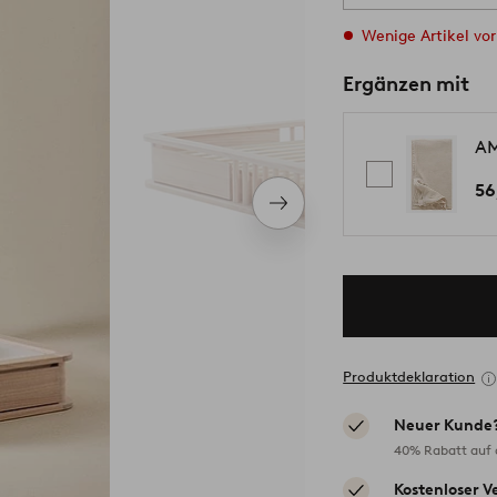
Wenige Artikel vor
Ergänzen mit
AM
56
Nächstes
Produkt
Produktdeklaration
Neuer Kunde
40% Rabatt auf d
Kostenloser V