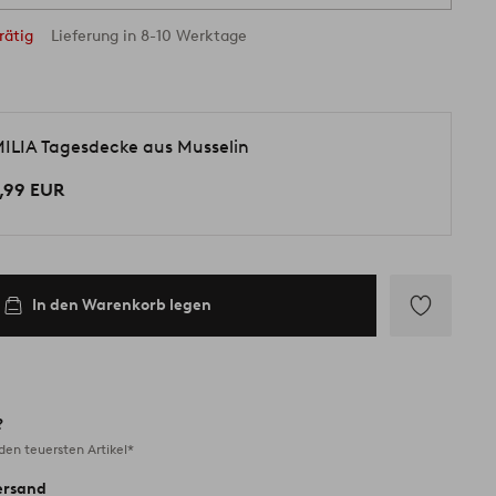
rätig
Lieferung in 8-10 Werktage
ILIA Tagesdecke aus Musselin
,99 EUR
In den Warenkorb legen
Zu
Favoriten
hinzufügen
?
en teuersten Artikel*
ersand