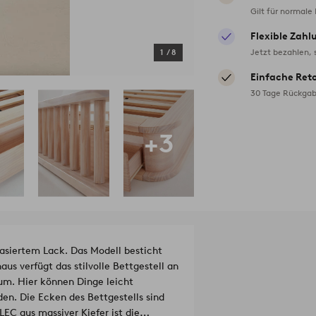
Gilt für normale
Flexible Zahl
Jetzt bezahlen, 
1
/
8
Einfache Ret
30 Tage Rückgab
+3
basiertem Lack. Das Modell besticht
us verfügt das stilvolle Bettgestell an
aum. Hier können Dinge leicht
en. Die Ecken des Bettgestells sind
EC aus massiver Kiefer ist die