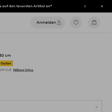
% auf den teuersten Artikel an*
Schli
Anmelden
Zu
Zum
den
Warenko
als
Favoriten
markierten
Produkten
gehen
180 cm
Outlet
.499 EUR
Nähere Infos