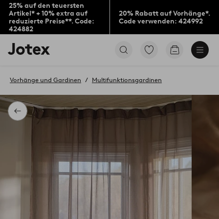
25% auf den teuersten
Artikel* + 10% extra auf
20% Rabatt auf Vorhänge*.
reduzierte Preise**. Code:
Code verwenden: 424992
424882
Jotex-
Zu
Zum
Logo
den
Warenkorb
–
als
zur
Favoriten
Vorhänge und Gardinen
Multifunktionsgardinen
Startseite
markierten
wechseln
Produkten
gehen
Zurück