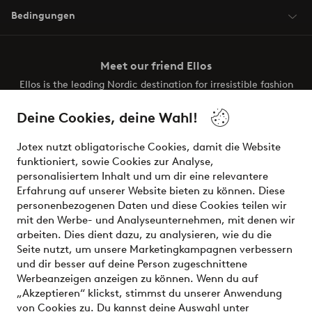
Bedingungen
Meet our friend Ellos
Ellos is the leading Nordic destination for irresistible fashion
and beauty. Discover a vast, modern selection of items and
the latest trends, curated to make finding your next look
Deine Cookies, deine Wahl!
effortless. It’s all here.
Jotex nutzt obligatorische Cookies, damit die Website
Visit Ellos
funktioniert, sowie Cookies zur Analyse,
personalisiertem Inhalt und um dir eine relevantere
Erfahrung auf unserer Website bieten zu können. Diese
personenbezogenen Daten und diese Cookies teilen wir
mit den Werbe- und Analyseunternehmen, mit denen wir
Sichere Zahlungen - Jetzt bezahlen oder aufteilen
arbeiten. Dies dient dazu, zu analysieren, wie du die
Seite nutzt, um unsere Marketingkampagnen verbessern
Möchtest du mehr über
unsere
und dir besser auf deine Person zugeschnittene
Zahlungsmöglichkeiten
erfahren?
Werbeanzeigen anzeigen zu können. Wenn du auf
„Akzeptieren“ klickst, stimmst du unserer Anwendung
von Cookies zu. Du kannst deine Auswahl unter