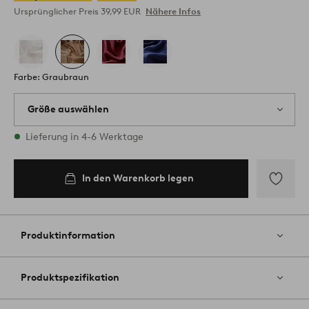
Ursprünglicher Preis
39,99 EUR
Nähere Infos
Farbe: Graubraun
Größe auswählen
1 Größen vorrätig
Lieferung in 4-6 Werktage
In den Warenkorb legen
Zu
Favoriten
hinzufüg
Produktinformation
Produktspezifikation