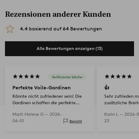
Rezensionen anderer Kunden
4.4
basierend auf
64
Bewertungen
Alle Bewertungen anzeigen (13)
Verifizierter käufer
Perfekte Voile-Gardinen
👍
Könnte nicht zufriedener sein! Die
Sehr zufrieden mi
Gardinen schaffen die perfekte
zusätzliche Brei
Balance zwischen Sichtschutz und
schöner. Sie ist 
Marit Helene G —
2026-
Karin L —
2026-0
dem Einfall von Licht. Die Gardinen
kann selbst wähle
06-01
23
Bericht
sehen viel exklusiver aus als der
durchkommen sol
Preis ve…