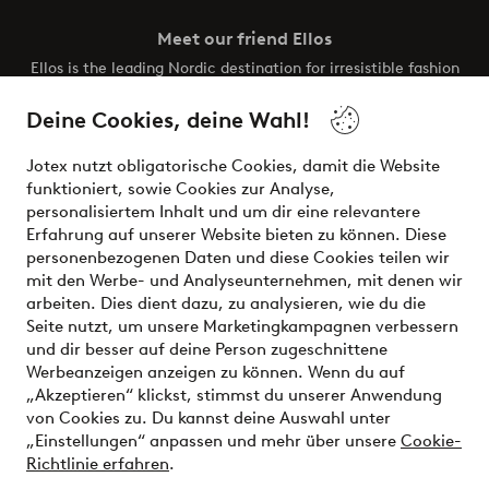
Meet our friend Ellos
Ellos is the leading Nordic destination for irresistible fashion
and beauty. Discover a vast, modern selection of items and
the latest trends, curated to make finding your next look
Deine Cookies, deine Wahl!
effortless. It’s all here.
Jotex nutzt obligatorische Cookies, damit die Website
Visit Ellos
funktioniert, sowie Cookies zur Analyse,
personalisiertem Inhalt und um dir eine relevantere
Erfahrung auf unserer Website bieten zu können. Diese
personenbezogenen Daten und diese Cookies teilen wir
mit den Werbe- und Analyseunternehmen, mit denen wir
Sichere Zahlungen - Jetzt bezahlen oder aufteilen
arbeiten. Dies dient dazu, zu analysieren, wie du die
Seite nutzt, um unsere Marketingkampagnen verbessern
Möchtest du mehr über
unsere
und dir besser auf deine Person zugeschnittene
Zahlungsmöglichkeiten
erfahren?
Werbeanzeigen anzeigen zu können. Wenn du auf
„Akzeptieren“ klickst, stimmst du unserer Anwendung
von Cookies zu. Du kannst deine Auswahl unter
„Einstellungen“ anpassen und mehr über unsere
Cookie-
Richtlinie erfahren
.