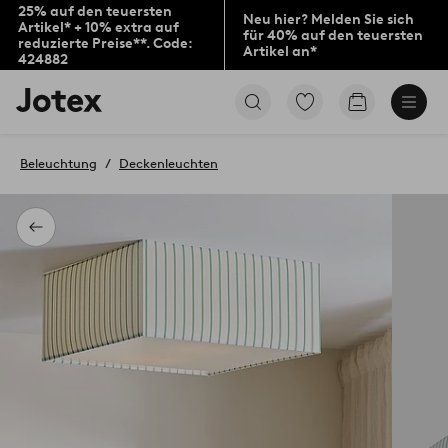
25% auf den teuersten
Neu hier? Melden Sie sich
Artikel* + 10% extra auf
für 40% auf den teuersten
reduzierte Preise**. Code:
Artikel an*
424882
Jotex-
Zu
Zum
Logo
den
Warenkorb
–
als
zur
Favoriten
Beleuchtung
Deckenleuchten
Startseite
markierten
wechseln
Produkten
gehen
Zurück