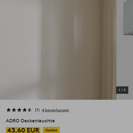
1
/
5
7
4 bewertungen
ADRO Deckenleuchte
43,60 EUR
Outlet