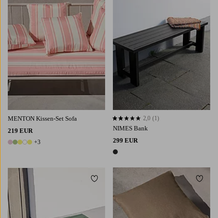
MENTON Kissen-Set Sofa
2,0
(1)
2,0 basierend auf 1 Bewertungen
NIMES Bank
219 EUR
299 EUR
+3
8 Farben
1 Farbe
Zu Favoriten hinzufügen
Zu Fa