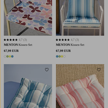
4,7
(3)
4,7
(3)
4,7 basierend auf 3 Bewertungen
4,7 basierend auf 3 Bewertungen
MENTON
Kissen-Set
MENTON
Kissen-Set
67,99 EUR
67,99 EUR
4 Farben
4 Farben
Zu Favoriten hinzufügen
Zu Fa