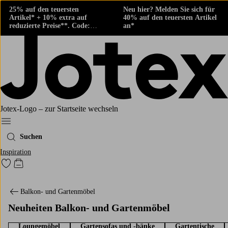
25% auf den teuersten
Neu hier? Melden Sie sich für
Artikel* + 10% extra auf
40% auf den teuersten Artikel
reduzierte Preise**. Code:
an*
424882
Jotex-Logo – zur Startseite wechseln
Ellos‘ Menü
Suchen
Inspiration
Zu den als Favoriten markierten Produkten gehen
Zum Warenkorb
Balkon- und Gartenmöbel
Neuheiten Balkon- und Gartenmöbel
Loungemöbel
Gartensofas und -bänke
Gartentische