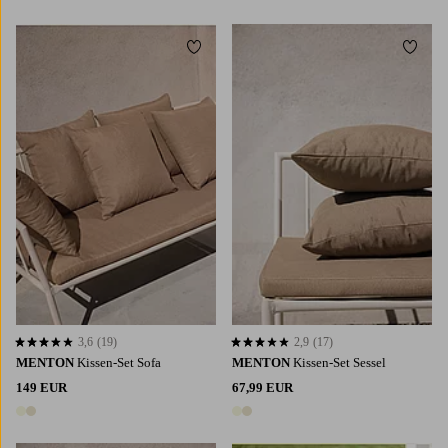
2 Farben
Zu Favoriten hinzufügen
Zu Fa
3,6
(19)
2,9
(17)
3,6 basierend auf 19 Bewertungen
2,9 basierend auf 17 Bewertungen
MENTON
Kissen-Set Sofa
MENTON
Kissen-Set Sessel
149 EUR
67,99 EUR
2 Farben
2 Farben