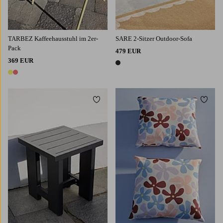
TARBEZ Kaffeehausstuhl im 2er-
SARE 2-Sitzer Outdoor-Sofa
Pack
479 EUR
369 EUR
1 Farbe
2 Farben
Zu Favoriten hinzufügen
Zu Fa