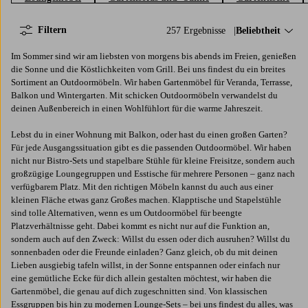
Filtern
257 Ergebnisse
Sortieren nach:
Beliebtheit
Im Sommer sind wir am liebsten von morgens bis abends im Freien, genießen
die Sonne und die Köstlichkeiten vom Grill. Bei uns findest du ein breites
Sortiment an Outdoormöbeln. Wir haben Gartenmöbel für Veranda, Terrasse,
Balkon und Wintergarten. Mit schicken Outdoormöbeln verwandelst du
deinen Außenbereich in einen Wohlfühlort für die warme Jahreszeit.
Lebst du in einer Wohnung mit Balkon, oder hast du einen großen Garten?
Für jede Ausgangssituation gibt es die passenden Outdoormöbel. Wir haben
nicht nur Bistro-Sets und stapelbare Stühle für kleine Freisitze, sondern auch
großzügige Loungegruppen und Esstische für mehrere Personen – ganz nach
verfügbarem Platz. Mit den richtigen Möbeln kannst du auch aus einer
kleinen Fläche etwas ganz Großes machen. Klapptische und Stapelstühle
sind tolle Alternativen, wenn es um Outdoormöbel für beengte
Platzverhältnisse geht. Dabei kommt es nicht nur auf die Funktion an,
sondern auch auf den Zweck: Willst du essen oder dich ausruhen? Willst du
sonnenbaden oder die Freunde einladen? Ganz gleich, ob du mit deinen
Lieben ausgiebig tafeln willst, in der Sonne entspannen oder einfach nur
eine gemütliche Ecke für dich allein gestalten möchtest, wir haben die
Gartenmöbel, die genau auf dich zugeschnitten sind. Von klassischen
Essgruppen bis hin zu modernen
Lounge-Sets
– bei uns findest du alles, was