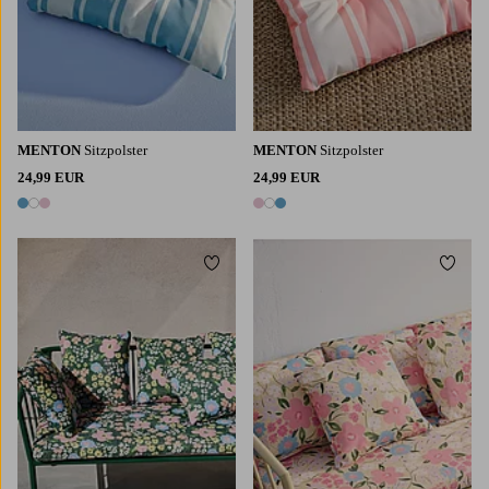
MENTON
Sitzpolster
MENTON
Sitzpolster
24,99 EUR
24,99 EUR
3 Farben
3 Farben
Zu Favoriten hinzufügen
Zu Fa