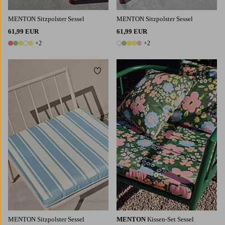
MENTON Sitzpolster Sessel
MENTON Sitzpolster Sessel
61,99 EUR
61,99 EUR
+2
+2
7 Farben
7 Farben
Zu Favoriten hinzufügen
Zu Fa
MENTON Sitzpolster Sessel
MENTON
Kissen-Set Sessel