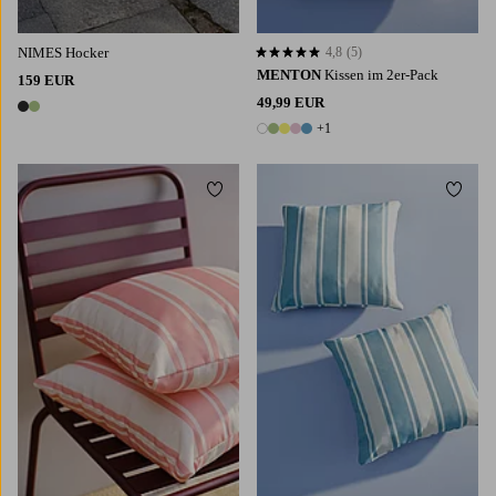
NIMES Hocker
4,8
(5)
4,8 basierend auf 5 Bewertungen
MENTON
Kissen im 2er-Pack
159 EUR
49,99 EUR
2 Farben
+1
6 Farben
Zu Favoriten hinzufügen
Zu Fa