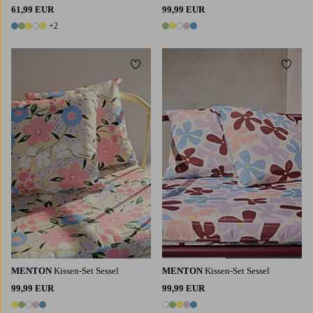
61,99 EUR
99,99 EUR
+2
7 Farben
5 Farben
Zu Favoriten hinzufügen
Zu Fa
MENTON
Kissen-Set Sessel
MENTON
Kissen-Set Sessel
99,99 EUR
99,99 EUR
5 Farben
5 Farben