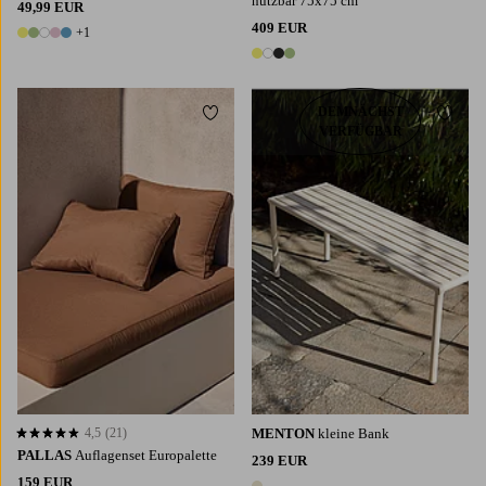
nutzbar 75x75 cm
49,99 EUR
409 EUR
+1
6 Farben
4 Farben
DEMNÄCHST
Zu Favoriten hinzufügen
Zu Fa
VERFÜGBAR
4,5
(21)
MENTON
kleine Bank
4,5 basierend auf 21 Bewertungen
PALLAS
Auflagenset Europalette
239 EUR
159 EUR