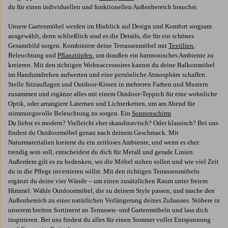
du für einen individuellen und funktionellen Außenbereich brauchst.
Unsere Gartenmöbel werden im Hinblick auf Design und Komfort sorgsam
ausgewählt, denn schließlich sind es die Details, die für ein schönes
Gesamtbild sorgen. Kombiniere deine Terrassenmöbel mit
Textilien
,
Beleuchtung und
Pflanztöpfen
, um draußen ein harmonisches Ambiente zu
kreieren. Mit den richtigen Wohnaccessoires kannst du deine Balkonmöbel
im Handumdrehen aufwerten und eine persönliche Atmosphäre schaffen.
Stelle Sitzauflagen und Outdoor-Kissen in mehreren Farben und Mustern
zusammen und ergänze alles mit einem Outdoor-Teppich für eine wohnliche
Optik, oder arrangiere Laternen und Lichterketten, um am Abend für
stimmungsvolle Beleuchtung zu sorgen. Ein
Sonnenschirm
Du liebst es modern? Vielleicht eher skandinavisch? Oder klassisch? Bei uns
findest du Outdoormöbel genau nach deinem Geschmack. Mit
Naturmaterialien kreierst du ein zeitloses Ambiente, und wenn es eher
trendig sein soll, entscheidest du dich für Metall und gerade Linien.
Außerdem gilt es zu bedenken, wo die Möbel stehen sollen und wie viel Zeit
du in die Pflege investieren willst. Mit den richtigen Terrassenmöbeln
ergänzt du deine vier Wände – um einen zusätzlichen Raum unter freiem
Himmel. Wähle Outdoormöbel, die zu deinem Style passen, und mache den
Außenbereich zu einer natürlichen Verlängerung deines Zuhauses. Stöbere in
unserem breiten Sortiment an Terrassen- und Gartenmöbeln und lass dich
inspirieren. Bei uns findest du alles für einen Sommer voller Entspannung