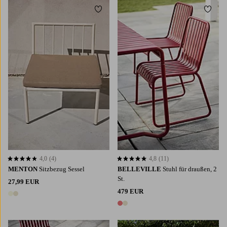
Zu Favoriten hinzufügen
Zu Fa
4,0
(4)
4,8
(11)
4,0 basierend auf 4 Bewertungen
4,8 basierend auf 11 Bewertungen
MENTON
Sitzbezug Sessel
BELLEVILLE
Stuhl für draußen, 2
St.
27,99 EUR
479 EUR
2 Farben
2 Farben