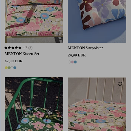
4,7
(3)
MENTON
Sitzpolster
4,7 basierend auf 3 Bewertungen
MENTON
Kissen-Set
24,99 EUR
67,99 EUR
3 Farben
4 Farben
Zu Favoriten hinzufügen
Zu Fa