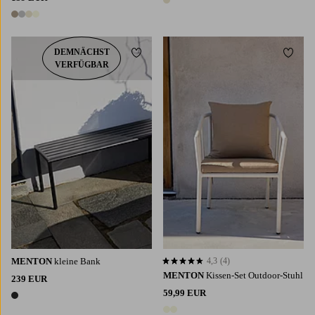
1 Farbe
4 Farben
DEMNÄCHST
Zu Favoriten hinzufügen
Zu Fa
VERFÜGBAR
MENTON
kleine Bank
4,3
(4)
4,3 basierend auf 4 Bewertungen
MENTON
Kissen-Set Outdoor-Stuhl
239 EUR
59,99 EUR
1 Farbe