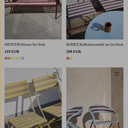
MENTON Kissen-Set Sofa
RODEZ Kaffeehausstuhl im 2er-Pack
219 EUR
299 EUR
+3
8 Farben
2 Farben
Zu Favoriten hinzufügen
Zu Fa