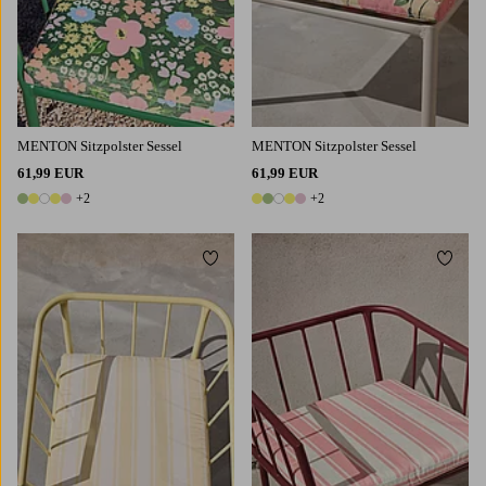
MENTON Sitzpolster Sessel
MENTON Sitzpolster Sessel
61,99 EUR
61,99 EUR
+2
+2
7 Farben
7 Farben
Zu Favoriten hinzufügen
Zu Fa