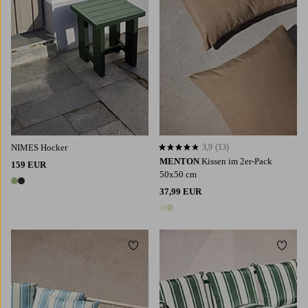
NIMES Hocker
3,9
(13)
3,9 basierend auf 13 Bewertungen
MENTON
Kissen im 2er-Pack
159 EUR
50x50 cm
2 Farben
37,99 EUR
2 Farben
Zu Favoriten hinzufügen
Zu Fa