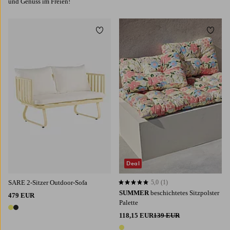
und Genuss im Freien!
Zu Favoriten hinzufügen
Zu Fa
Deal
SARE 2-Sitzer Outdoor-Sofa
5,0
(1)
5,0 basierend auf 1 Bewertungen
SUMMER
beschichtetes Sitzpolster
479 EUR
Palette
2 Farben
118,15 EUR
139 EUR