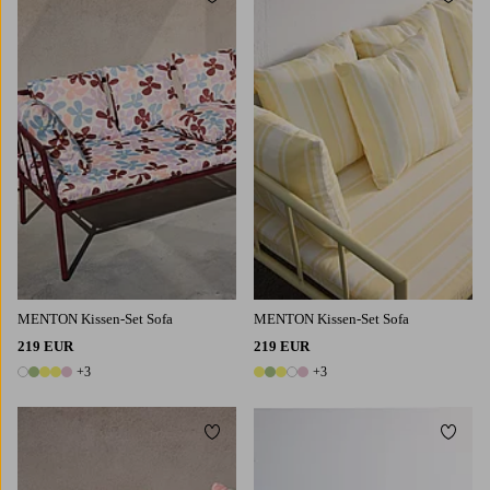
Zu Favoriten hinzufügen
Zu Fa
MENTON Kissen-Set Sofa
MENTON Kissen-Set Sofa
219 EUR
219 EUR
+3
+3
8 Farben
8 Farben
Zu Favoriten hinzufügen
Zu Fa