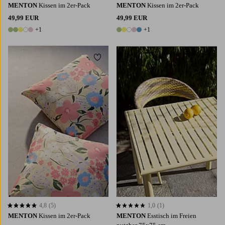
MENTON
Kissen im 2er-Pack
MENTON
Kissen im 2er-Pack
49,99 EUR
49,99 EUR
+1
+1
6 Farben
6 Farben
Zu Favoriten hinzufügen
Zu Fa
4,8
(5)
1,0
(1)
4,8 basierend auf 5 Bewertungen
1,0 basierend auf 1 Bewertungen
MENTON
Kissen im 2er-Pack
MENTON
Esstisch im Freien